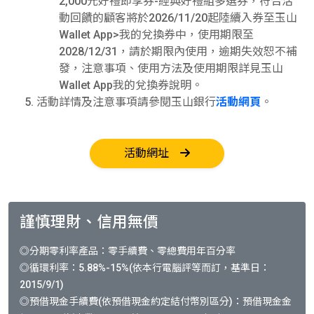
2,000元好禮即享券-經典好禮組多選券，符合活
動回饋的顧客將於2026/11/20起陸續入券至玉山
Wallet App>我的兌換券中，使用期限至
2028/12/31，請於期限內使用，逾期失效恕不補
發，注意事項、使用方法及使用期限詳見玉山
Wallet App我的兌換券說明。
活動詳情及注意事項請參閱玉山銀行
活動網頁
。
活動網址
謹慎理財、信用無價
◎分期零利率產品：零手續費、零總費用年百分率
◎循環利率：5.88%-15%(依本行電腦評等而訂，基準日：
2015/9/1)
◎預借現金手續費(依預借現金約定結付幣別區分)：預借現金金